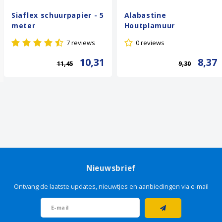
Siaflex schuurpapier - 5
Alabastine
meter
Houtplamuur
Universeel
7 reviews
0 reviews
10,31
8,37
11,45
9,30
Nieuwsbrief
Ontvang de laatste updates, nieuwtjes en aanbiedingen via e-mail