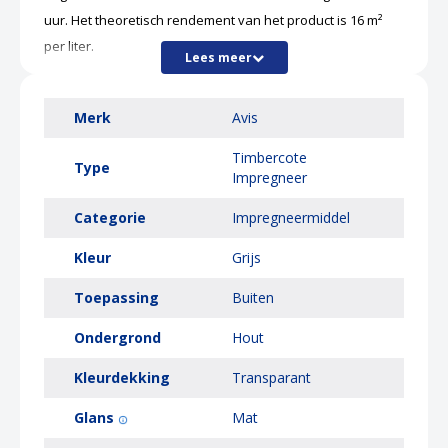
uur. Het theoretisch rendement van het product is 16 m²
per liter.
Lees meer
Met de Avis Timbercote Impregneer kun je dus eenvoudig
en effectief je houten objecten beschermen tegen de
Merk
Avis
invloeden van buitenaf. Door de diepe penetratie in het
Timbercote
hout, de waterbestendigheid en bescherming tegen UV-
Type
Impregneer
straling, zal het hout langer mooi blijven en de levensduur
van je objecten verlengen.
Categorie
Impregneermiddel
Kleur
Grijs
Toepassing
Buiten
Ondergrond
Hout
Kleurdekking
Transparant
Glans
Mat