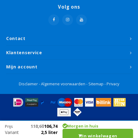
Volg ons
Contact
Klantenservice
Mijn account
Disclaimer
-
Algemene voorwaarden
-
Sitemap
-
Privacy
118,60
106,74
Morgen in huis
Prijs
Variant
2,5 liter
In winkelwagen