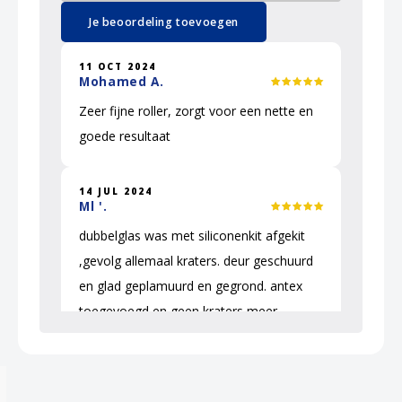
Je beoordeling toevoegen
11 OCT 2024
Mohamed A.
Zeer fijne roller, zorgt voor een nette en
goede resultaat
14 JUL 2024
Ml '.
dubbelglas was met siliconenkit afgekit
,gevolg allemaal kraters. deur geschuurd
en glad geplamuurd en gegrond. antex
toegevoegd en geen kraters meer
14 FEB 2024
Edy C.
Anderen kochten ook