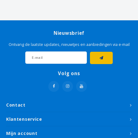
11 NOV 2022
Michel B.
Prima verfroller, ook voor honingraat
Nieuwsbrief
glasvezelbehang te schilderen
Ontvang de laatste updates, nieuwtjes en aanbiedingen via e-mail
31 AUG 2022
Hans K.
Kwaliteit, goed en snel geleverd .
Volg ons
29 JUL 2022
Henk V.
goede roller voor gladde muren glad
Contact
resultaat
Klantenservice
28 MAR 2022
Mijn account
Marion W.