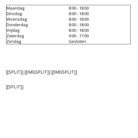
Grondverf & primer
Kleurenwaaiers
Cadeau tips
Grond
Houto
Geel
Sikken
Glasw
Livin
Schet
Tape
Sigma
Roodt
Maandag
8:00 - 18:00
Dinsdag
8:00 - 18:00
Woensdag
8:00 - 18:00
Betonverf
Grond
Goud
Sikke
Papie
Micha
Lijm
Histo
Bruin
Donderdag
8:00 - 18:00
Vrijdag
8:00 - 18:00
Zaterdag
9:00 - 17:00
Houtolie
Grond
Groe
Non 
Sand
Roller
Flexa
Oranj
Zondag
Gesloten
Betonlook verf
Oranj
Plamu
Viole
Voorstrijk
Paars
Stopv
[[SPLIT]] [[IMGSPLIT]] [[IMGSPLIT]]
Krijtverf
Rood
Schur
[[SPLIT]]
Hobbyverf
Roze
Verfb
Taup
Afdek
Wit