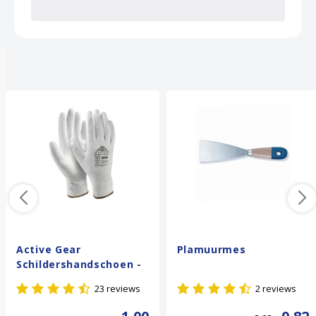
Anderen kochten ook
Active Gear
Plamuurmes
Schildershandschoen -
Wit
23 reviews
2 reviews