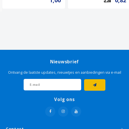
1,00
0,82
2,28
Nieuwsbrief
Ontvang de laatste updates, nieuwtjes en aanbiedingen via e-mail
Volg ons
Contact