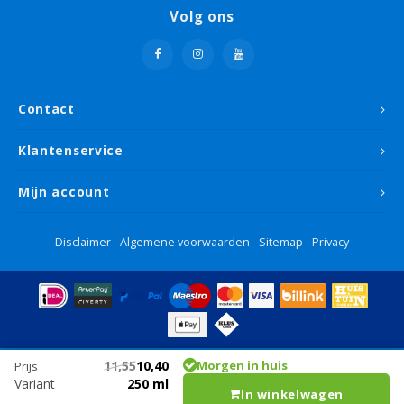
Volg ons
Contact
Klantenservice
Mijn account
Disclaimer
-
Algemene voorwaarden
-
Sitemap
-
Privacy
11,55
10,40
Morgen in huis
Prijs
Variant
250 ml
In winkelwagen