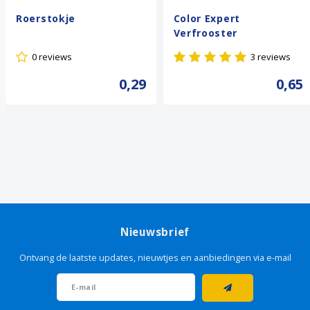
Roerstokje
Color Expert
Verfrooster
0 reviews
3 reviews
0,29
0,65
Nieuwsbrief
Ontvang de laatste updates, nieuwtjes en aanbiedingen via e-mail