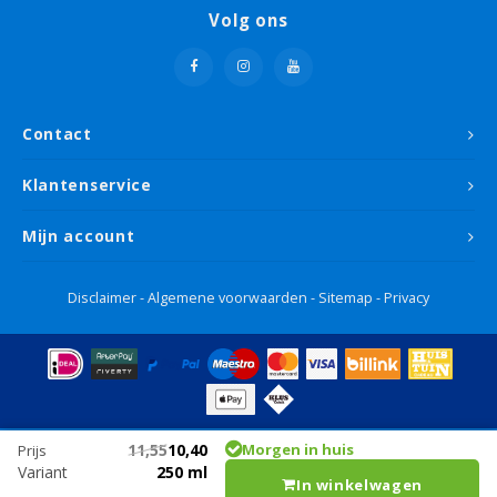
Volg ons
Contact
Klantenservice
Mijn account
Disclaimer
-
Algemene voorwaarden
-
Sitemap
-
Privacy
11,55
10,40
Morgen in huis
Prijs
Variant
250 ml
In winkelwagen