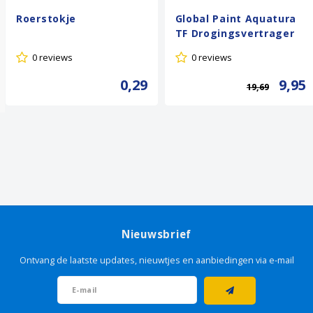
Roerstokje
Global Paint Aquatura
TF Drogingsvertrager
0 reviews
0 reviews
0,29
9,95
19,69
Nieuwsbrief
Ontvang de laatste updates, nieuwtjes en aanbiedingen via e-mail