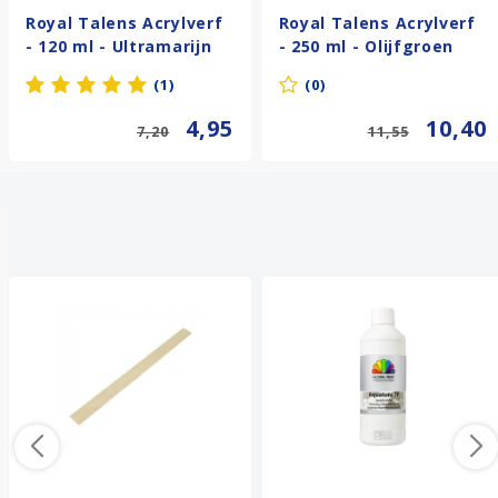
Royal Talens Acrylverf
Royal Talens Acrylverf
- 120 ml - Ultramarijn
- 250 ml - Olijfgroen
Licht 505
Licht 621
(1)
(0)
4,95
10,40
7,20
11,55
Anderen kochten ook