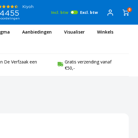
0
Incl. btw
Excl. btw
igma
Aanbiedingen
Visualiser
Winkels
en De Verfzaak een
Gratis verzending vanaf
€50,-