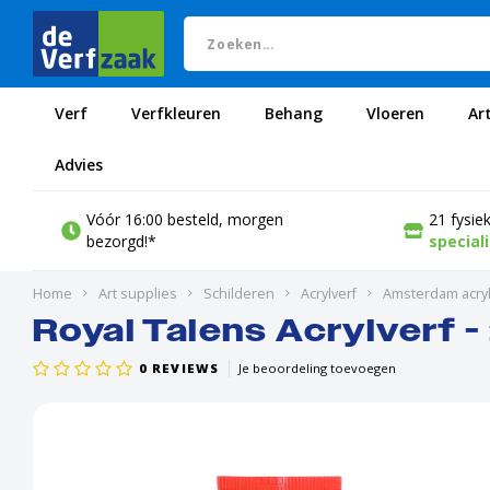
Verf
Verfkleuren
Behang
Vloeren
Ar
Advies
Vóór 16:00 besteld, morgen
21 fysie
bezorgd!*
special
Home
Art supplies
Schilderen
Acrylverf
Amsterdam acryl
Royal Talens Acrylverf 
0
REVIEWS
Je beoordeling toevoegen