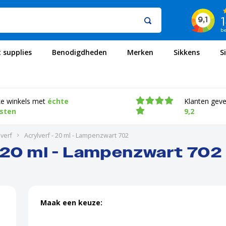
t supplies
Benodigdheden
Merken
Sikkens
S
ke winkels met
échte
Klanten gev
isten
9,2
verf
Acrylverf - 20 ml - Lampenzwart 702
- 20 ml - Lampenzwart 702
Maak een keuze: