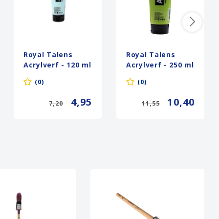
Royal Talens
Royal Talens
Acrylverf - 120 ml
Acrylverf - 250 ml
- Turkooisgroen
- Geelgroen 617
(0)
(0)
Licht 660
4,95
10,40
7,20
11,55