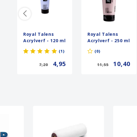
Royal Talens
Royal Talens
Acrylverf - 120 ml
Acrylverf - 250 ml
- Ultramarijn
- Lichtroze 361
(1)
(0)
Licht 505
4,95
10,40
7,20
11,55