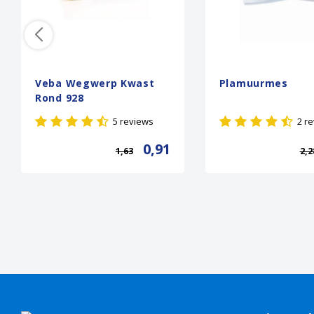
Veba Wegwerp Kwast
Plamuurmes
Rond 928
5 reviews
2 r
0,91
1,63
2,2