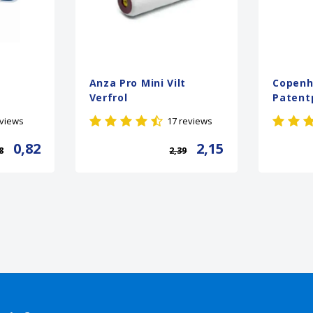
Anza Pro Mini Vilt
Copenh
Verfrol
Patent
eviews
17 reviews
0,82
2,15
8
2,39