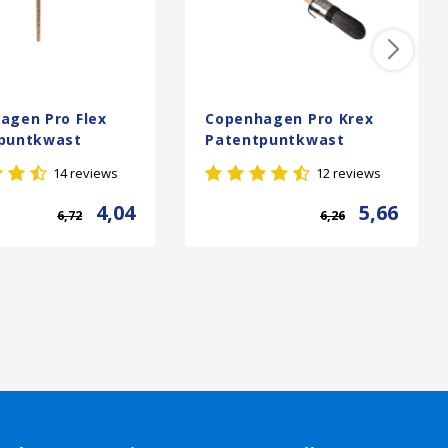
agen Pro Flex
Copenhagen Pro Krex
puntkwast
Patentpuntkwast
14 reviews
12 reviews
4,04
5,66
6,72
6,26