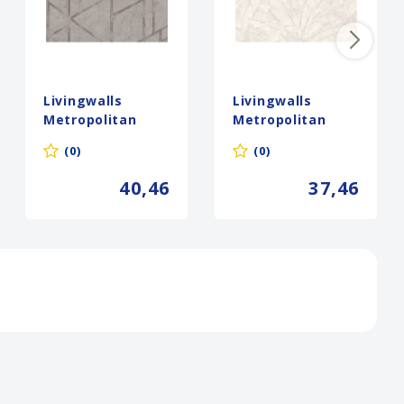
Livingwalls
Livingwalls
Metropolitan
Metropolitan
Stories grijs
Stories grijs
(0)
(0)
behang | 369282
behang | 369274
40,46
37,46