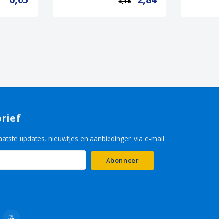
3,16
rief
aatste updates, nieuwtjes en aanbiedingen via e-mail
Abonneer
s