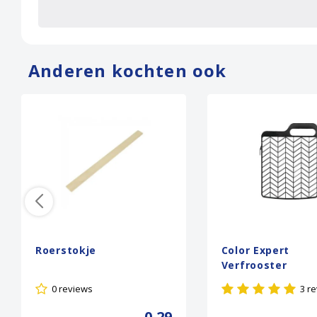
Anderen kochten ook
Roerstokje
Color Expert
Verfrooster
0 reviews
3 r
0,29