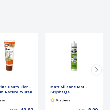
ine Houtvuller -
Matt Silicone Mat -
am Naturel/Vuren
Grijsbeige
iews
0 reviews
13,82
8,99