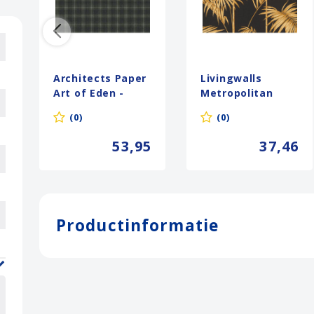
Architects Paper
Livingwalls
Art of Eden -
Metropolitan
Groen - Geruit
Stories goud
(0)
(0)
Behang - 390643
behang | 369195
53,95
37,46
Productinformatie