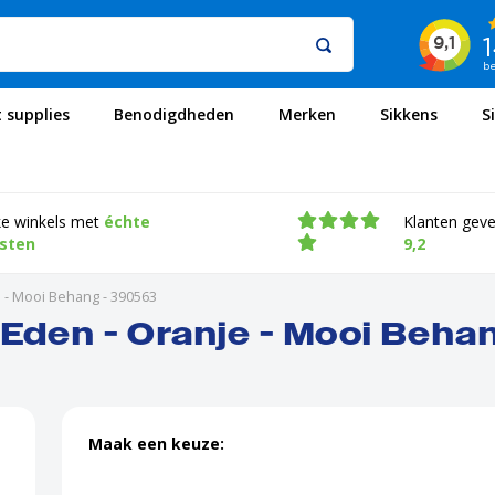
t supplies
Benodigdheden
Merken
Sikkens
S
ke winkels met
échte
Klanten gev
isten
9,2
e - Mooi Behang - 390563
 Eden - Oranje - Mooi Beh
Maak een keuze: