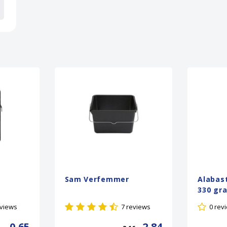
Sam Verfemmer
Alabast
330 gr
eviews
7 reviews
0 rev
0,65
2,84