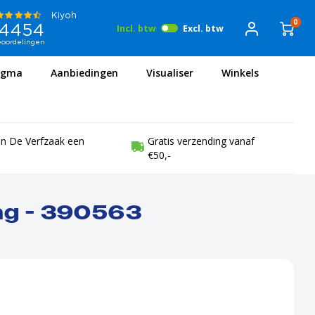
0
Incl. btw
Excl. btw
igma
Aanbiedingen
Visualiser
Winkels
en De Verfzaak een
Gratis verzending vanaf
€50,-
ang - 390563