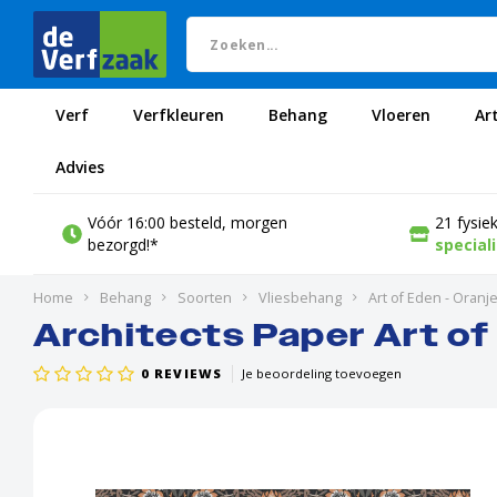
Verf
Verfkleuren
Behang
Vloeren
Ar
Advies
Vóór 16:00 besteld, morgen
21 fysie
bezorgd!*
special
Home
Behang
Soorten
Vliesbehang
Art of Eden - Oranj
Architects Paper Art of
0
REVIEWS
Je beoordeling toevoegen