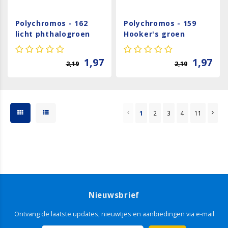
Polychromos - 162
Polychromos - 159
licht phthalogroen
Hooker's groen
1,97
1,97
2,19
2,19
1
2
3
4
11
Nieuwsbrief
Ontvang de laatste updates, nieuwtjes en aanbiedingen via e-mail