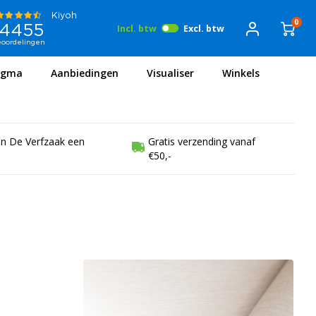
0
Incl. btw
Excl. btw
igma
Aanbiedingen
Visualiser
Winkels
en De Verfzaak een
Gratis verzending vanaf
€50,-