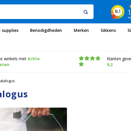
t supplies
Benodigdheden
Merken
Sikkens
S
ke winkels met
échte
Klanten gev
isten
9,2
atalogus
alogus