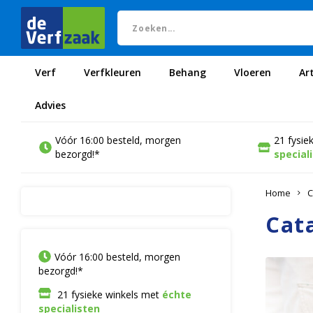
Verf
Verfkleuren
Behang
Vloeren
Ar
Advies
Vóór 16:00 besteld, morgen
21 fysie
bezorgd!*
special
Home
C
Cat
Vóór 16:00 besteld, morgen
bezorgd!*
21 fysieke winkels met
échte
specialisten