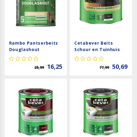
Rambo Pantserbeits
Cetabever Beits
Douglashout
Schuur en Tuinhuis
Transparant -
Natuurlijk Effect Mat
Kleurloos
- Zwart
16,25
50,69
25,99
77,99