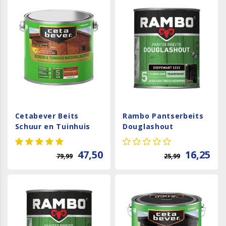
Cetabever Beits
Rambo Pantserbeits
Schuur en Tuinhuis
Douglashout
Natuurlijk Effect Mat
Transparant -
- Douglas
Diepzwart
47,50
16,25
79,99
25,99