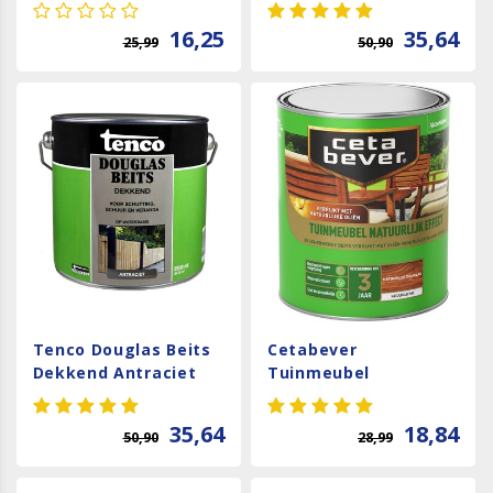
Transparant - Warm
Teak
16,25
35,64
25,99
50,90
Tenco Douglas Beits
Cetabever
Dekkend Antraciet
Tuinmeubel
Natuurlijk Effect Mat
- Douglas - 0,75 liter
35,64
18,84
50,90
28,99