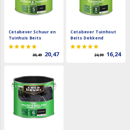
Cetabever Schuur en
Cetabever Tuinhout
Tuinhuis Beits
Beits Dekkend
Dekkend Zijdeglans -
Zijdeglans - Zwart
Zwart
20,47
16,24
30,49
24,99