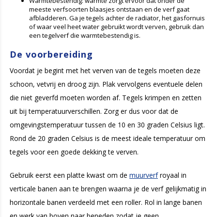
Warmtebestendig: warmte zorgt ervoor dat onder de
meeste verfsoorten blaasjes ontstaan en de verf gaat
afbladderen. Ga je tegels achter de radiator, het gasfornuis
of waar veel heet water gebruikt wordt verven, gebruik dan
een tegelverf die warmtebestendig is.
De voorbereiding
Voordat je begint met het verven van de tegels moeten deze
schoon, vetvrij en droog zijn. Plak vervolgens eventuele delen
die niet geverfd moeten worden af. Tegels krimpen en zetten
uit bij temperatuurverschillen. Zorg er dus voor dat de
omgevingstemperatuur tussen de 10 en 30 graden Celsius ligt.
Rond de 20 graden Celsius is de meest ideale temperatuur om
tegels voor een goede dekking te verven.
Gebruik eerst een platte kwast om de
muurverf
royaal in
verticale banen aan te brengen waarna je de verf gelijkmatig in
horizontale banen verdeeld met een roller. Rol in lange banen
en werk van boven naar beneden zodat je geen